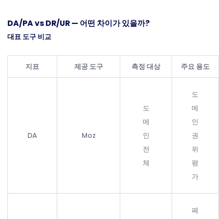
DA/PA vs DR/UR — 어떤 차이가 있을까?
대표 도구 비교
지표
제공 도구
측정 대상
주요 용도
도
도
메
메
인
DA
Moz
인
권
전
위
체
평
가
페