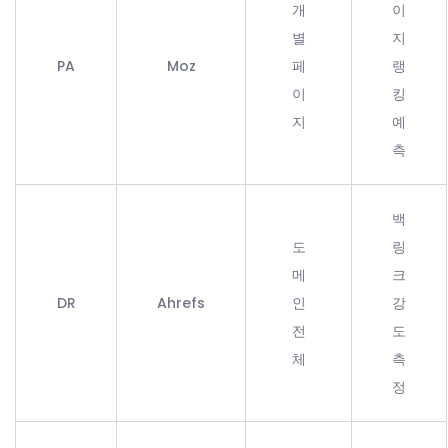
개
이
별
지
PA
Moz
페
랭
이
킹
지
예
측
백
도
링
메
크
DR
Ahrefs
인
강
전
도
체
측
정