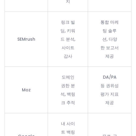
치
링크 빌
통합 마케
딩, 키워
팅 솔루
SEMrush
드 분석,
션, 다양
사이트
한 보고서
감사
제공
도메인
DA/PA
권한 분
등 권위성
Moz
석, 백링
평가 지표
크 추적
제공
내 사이
트 백링